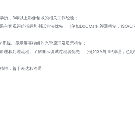
上学历，3年以上影像领域的相关工作经验；
显示效果主客观评价指标和测试方法优先；（例如DxOMark 评测机制，ISO/C
ra光学系统、显示屏幕模组的光学原理及显示机制；
法原理和处理流程、了解显示调试过程者优先；（例如3A与ISP原理，色彩
作精神，善于表达和沟通；